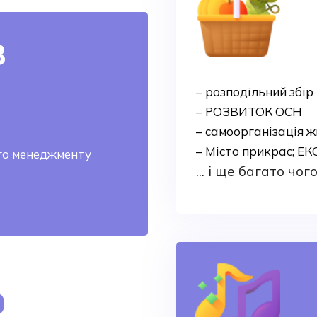
8
– розподільний збір
– РОЗВИТОК ОСН
– самоорганізація 
– Місто прикрас; ЕКО
го менеджменту
... і ще багато чог
0