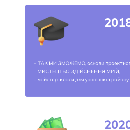
201
– ТАК МИ ЗМОЖЕМО, основи проектно
– МИСТЕЦТВО ЗДІЙСНЕННЯ МРІЙ,
– майстер-класи для учнів шкіл району
202