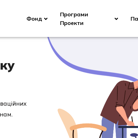
Програми
Фонд
Па
Проекти
ку
оваційних
нам.​