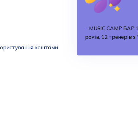
– MUSIC CAMP БАР 19
років, 12 тренерів з
ористування коштами