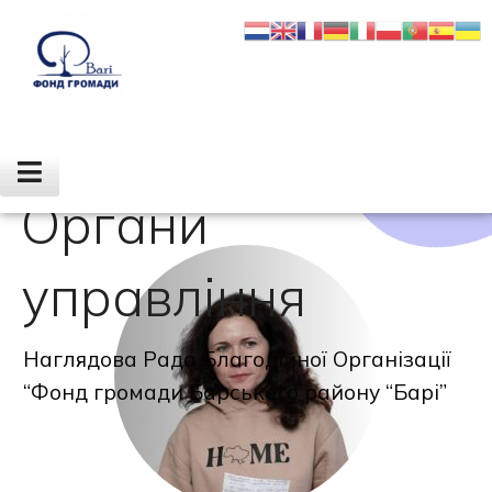
Органи
управління
Наглядова Рада Благодійної Організації
“Фонд громади Барського району “Барі”