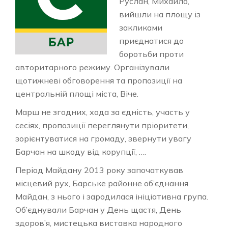
Руслан, Михайло,
вийшли на площу із
закликами
приєднатися до
боротьби проти
авторитарного режиму. Організували
щотижневі обговорення та пропозиції на
центральній площі міста, Віче.
Марш не згодних, хода за єдність, участь у
сесіях, пропозиції переглянути пріоритети,
зорієнтуватися на громаду, звернути увагу
Барчан на шкоду від корупції, ….
Період Майдану 2013 року започаткував
місцевий рух, Барське районне об’єднання
Майдан, з нього і зародилася ініціативна група.
Об’єднували Барчан у День щастя, День
здоров’я, мистецька виставка народного