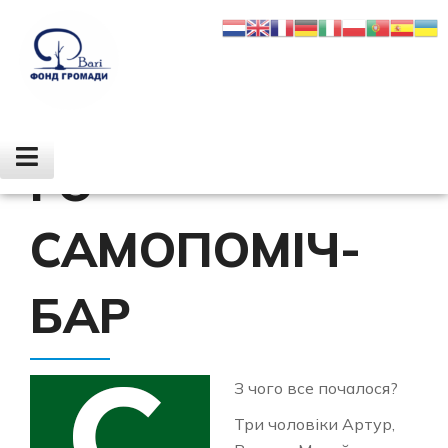
ГО
САМОПОМІЧ-
БАР
З чого все почалося?
Три чоловіки Артур,